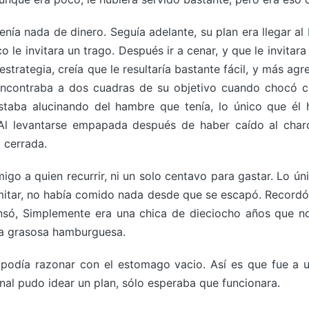
nía nada de dinero. Seguía adelante, su plan era llegar al b
co le invitara un trago. Después ir a cenar, y que le invitar
strategia, creía que le resultaría bastante fácil, y más agr
ncontraba a dos cuadras de su objetivo cuando chocó con
staba alucinando del hambre que tenía, lo único que él
Al levantarse empapada después de haber caído al char
a cerrada.
igo a quien recurrir, ni un solo centavo para gastar. Lo ún
itar, no había comido nada desde que se escapó. Recordó q
nsó, Simplemente era una chica de dieciocho años que no 
na grasosa hamburguesa.
odía razonar con el estomago vacio. Así es que fue a u
final pudo idear un plan, sólo esperaba que funcionara.