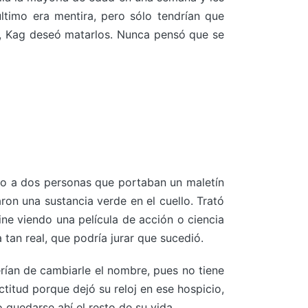
último era mentira, pero sólo tendrían que
os, Kag deseó matarlos. Nunca pensó que se
unto a dos personas que portaban un maletín
aron una sustancia verde en el cuello. Trató
ine viendo una película de acción o ciencia
 tan real, que podría jurar que sucedió.
erían de cambiarle el nombre, pues no tiene
ctitud porque dejó su reloj en ese hospicio,
 quedarse ahí el resto de su vida.