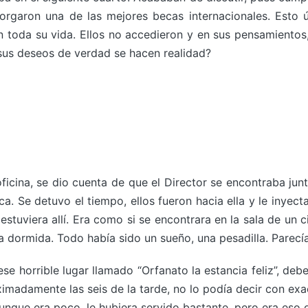
torgaron una de las mejores becas internacionales. Esto 
r en toda su vida. Ellos no accedieron y en sus pensamient
 sus deseos de verdad se hacen realidad?
oficina, se dio cuenta de que el Director se encontraba j
eca. Se detuvo el tiempo, ellos fueron hacia ella y le inyect
stuviera allí. Era como si se encontrara en la sala de un c
a dormida. Todo había sido un sueño, una pesadilla. Parecía
e horrible lugar llamado “Orfanato la estancia feliz”, deb
ximadamente las seis de la tarde, no lo podía decir con exa
aunque era poco, le hubiera servido bastante, pero era eso o