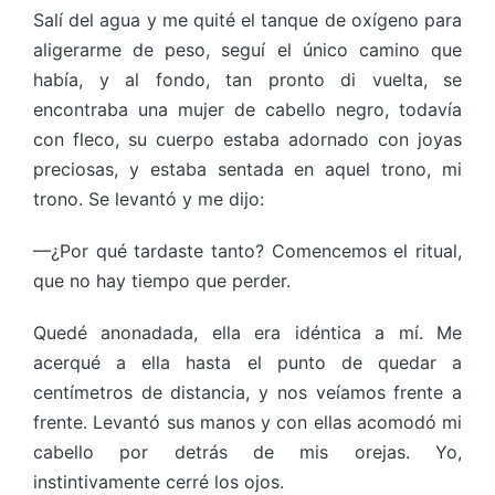
Salí del agua y me quité el tanque de oxígeno para
aligerarme de peso, seguí el único camino que
había, y al fondo, tan pronto di vuelta, se
encontraba una mujer de cabello negro, todavía
con fleco, su cuerpo estaba adornado con joyas
preciosas, y estaba sentada en aquel trono, mi
trono. Se levantó y me dijo:
—¿Por qué tardaste tanto? Comencemos el ritual,
que no hay tiempo que perder.
Quedé anonadada, ella era idéntica a mí. Me
acerqué a ella hasta el punto de quedar a
centímetros de distancia, y nos veíamos frente a
frente. Levantó sus manos y con ellas acomodó mi
cabello por detrás de mis orejas. Yo,
instintivamente cerré los ojos.