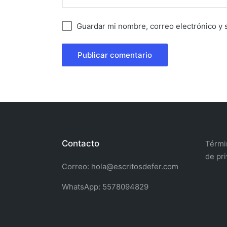
Guardar mi nombre, correo electrónico y 
Contacto
Términ
de pr
Correo: hola@escritosdefer.com
WhatsApp: 5578094829