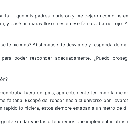
rla—, que mis padres murieron y me dejaron como herenc
m, y pasé un maravilloso mes en ese famoso barrio rojo. A
ue le hicimos? Absténgase de desviarse y responda de man
para poder responder adecuadamente. ¿Puedo prosegu
rón?
encontraba fuera del país, aparentemente teniendo la mejo
 me faltaba. Escapé del rencor hacia el universo por llevar
n rápido lo hiciera, estos siempre estaban a un metro de di
egunta sin dar vueltas o tendremos que implementar otras