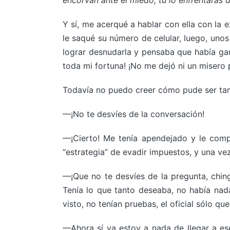
encorvan ante el miedo, tú lo enfrentarás de
Y sí, me acerqué a hablar con ella con la 
le saqué su número de celular, luego, unos
lograr desnudarla y pensaba que había gan
toda mi fortuna! ¡No me dejó ni un misero 
Todavía no puedo creer cómo pude ser tan t
—¡No te desvíes de la conversación!
—¡Cierto! Me tenía apendejado y le comp
“estrategia” de evadir impuestos, y una ve
—¡Que no te desvíes de la pregunta, chin
Tenía lo que tanto deseaba, no había nada 
visto, no tenían pruebas, el oficial sólo qu
—Ahora sí ya estoy a nada de llegar a es