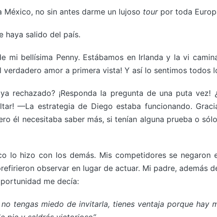
 a México, no sin antes darme un lujoso
tour
por toda Europa
haya salido del país.
e mi bellísima Penny. Estábamos en Irlanda y la vi cami
a el verdadero amor a primera vista! Y así lo sentimos todo
 rechazado? ¡Responda la pregunta de una puta vez! ¿Q
ltar! —La estrategia de Diego estaba funcionando. Gracia
ro él necesitaba saber más, si tenían alguna prueba o sólo
lo hizo con los demás. Mis competidores se negaron ell
refirieron observar en lugar de actuar. Mi padre, además de
oportunidad me decía:
, no tengas miedo de invitarla, tienes ventaja porque ha