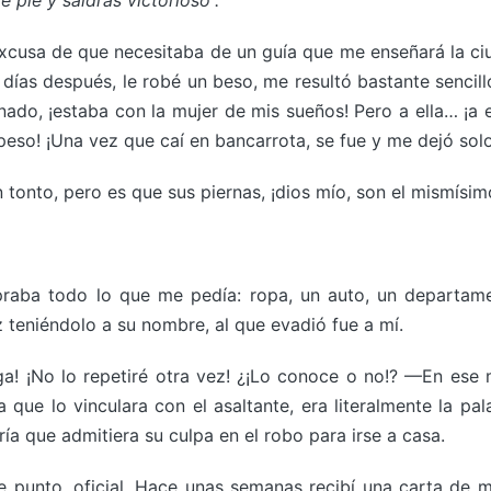
 pie y saldrás victorioso”.
excusa de que necesitaba de un guía que me enseñará la ciud
 días después, le robé un beso, me resultó bastante sencil
ado, ¡estaba con la mujer de mis sueños! Pero a ella… ¡a e
peso! ¡Una vez que caí en bancarrota, se fue y me dejó solo
onto, pero es que sus piernas, ¡dios mío, son el mismísim
raba todo lo que me pedía: ropa, un auto, un departam
z teniéndolo a su nombre, al que evadió fue a mí.
ga! ¡No lo repetiré otra vez! ¿¡Lo conoce o no!? —En ese 
que lo vinculara con el asaltante, era literalmente la pa
ería que admitiera su culpa en el robo para irse a casa.
e punto, oficial. Hace unas semanas recibí una carta de 