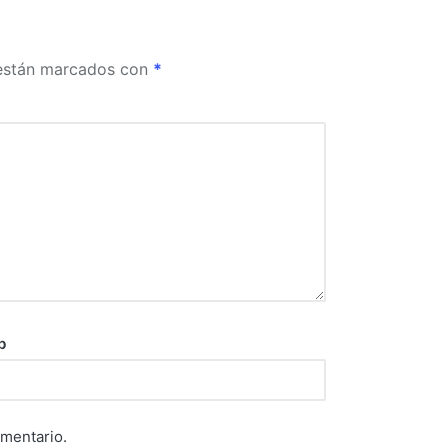
 están marcados con
*
b
omentario.