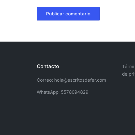
Contacto
Términ
de pr
Correo: hola@escritosdefer.com
WhatsApp: 5578094829