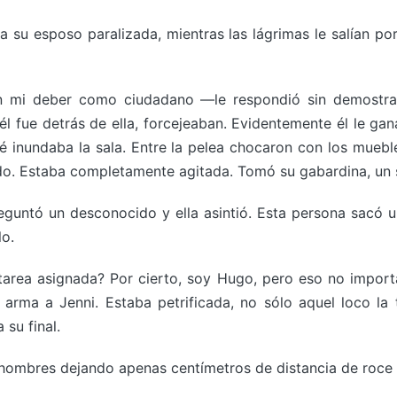
 su esposo paralizada, mientras las lágrimas le salían po
mi deber como ciudadano —le respondió sin demostrar em
 él fue detrás de ella, forcejeaban. Evidentemente él le gan
é inundaba la sala. Entre la pelea chocaron con los mueble
o. Estaba completamente agitada. Tomó su gabardina, un so
guntó un desconocido y ella asintió. Esta persona sacó un
lo.
tarea asignada? Por cierto, soy Hugo, pero eso no impor
arma a Jenni. Estaba petrificada, no sólo aquel loco la t
 su final.
hombres dejando apenas centímetros de distancia de roce 