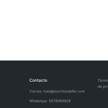
Contacto
Términ
de pr
Correo: hola@escritosdefer.com
WhatsApp: 5578094829