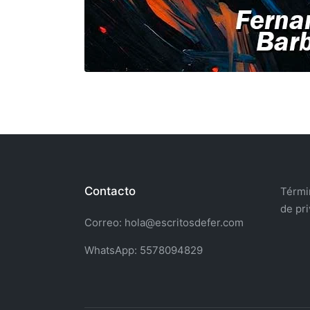
Contacto
Términ
de pr
Correo: hola@escritosdefer.com
WhatsApp: 5578094829