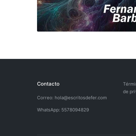
Contacto
Términ
de pr
Correo: hola@escritosdefer.com
WhatsApp: 5578094829